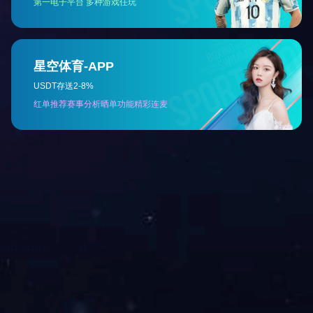
ONLINE MESSAGE
联系方式
留言应用名称：
客户留言
描述：
*
留言内容：
姓名：
性别：
男
女
手机：
电话：