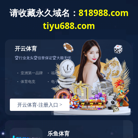
开云手机官方版页面登录入口
开云手机官方版页面登录入口
公司简介
荣誉资质

荣誉资质
企业资质
企业专利
企业荣誉
企业业绩
