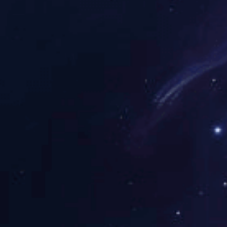
荣誉资质

企业资质
企业专利
企业荣誉
企业业绩

市政工程业绩
公路工程业绩
开云手机官方版页面登录入
业绩展示
开云手机官方版页面登录入口

开云手机官方版页面登录入口
业内动态
开云手机官方版页面登录入口-开云（中国）

联系方式
客户留言

市政工程
公路工程
房建工程
当前位置：
开云手机官方版页面登录入口