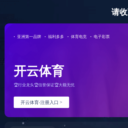
开云手机官方版页面登录入口
开云手机官方版页面登录入口
公司简介
荣誉资质

荣誉资质
企业资质
企业专利
企业荣誉
企业业绩
