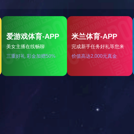
口-开云（中国）
水利工程业绩
房建工程业绩