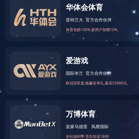
企业业绩
市政工程业绩
公路工程业绩
开云手机官方版页面登录入口-开云（中国）
水利工程业绩
房建工程业绩
业绩展示
开云手机官方版页面登录入口

开云手机官方版页面登录入口
开云手机官方版页面登录入口
业内动态
开云手机官方版页面登录入口-开云（中国）

开云手机官方版页面登录入口-开云（中国）