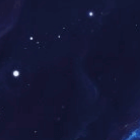
口-开云（中国）
水利工程业绩
房建工程业绩