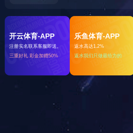
联系方式
客户留言
开云手机官方版页面登录入口
公司简介
荣誉资质
企业资质
企业专利
企业荣誉
企业业绩
市政工程业绩
公路工程业绩
开云手机官方版页面登录入
业绩展示
开云手机官方版页面登录入口
开云手机官方版页面登录入口
业内动态
开云手机官方版页面登录入口-开云（中国）
联系方式
客户留言

开云手机官方版页面登录入口
公司简介