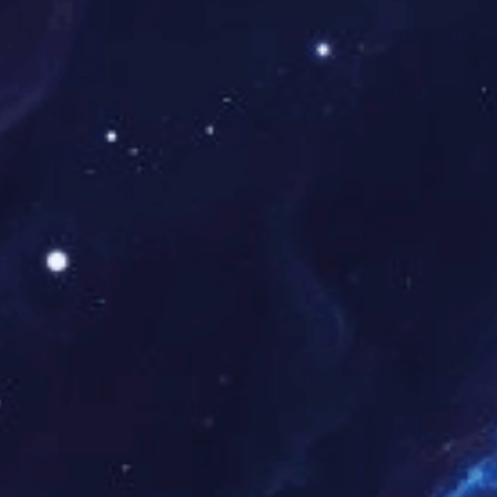
口-开云（中国）
水利工程业绩
房建工程业绩