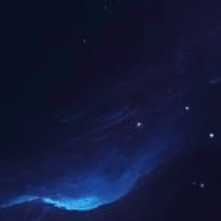
/
荣誉资质
/
企业专利
/
专利
专利
工程描述
参数
扫二维码用手机看
未找到相应参数组，请于后台属性模板中添加
上一个
专利
下一个
专利
CONTACT INFORMATION