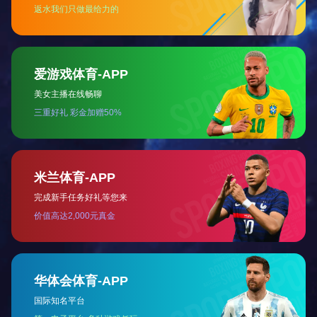
当前位置：
开云手机官方版页面登录入口
/
业绩展示
/
房建工程
/
济宁运河钢材大市场房屋工程
济宁运河钢材大市场房屋工程
工程描述
参数
济宁运河钢材大市场房屋工程
扫二维码用手机看
未找到相应参数组，请于后台属性模板中添加
上一个