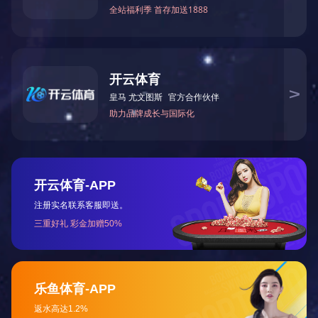
公司简介
荣誉资质

企业资质
企业专利
企业荣誉
企业业绩

市政工程业绩
公路工程业绩
开云手机官方版页面登录入
口-开云（中国）
水利工程业绩
房建工程业绩
业绩展示
开云手机官方版页面登录入口

开云手机官方版页面登录入口
业内动态
开云手机官方版页面登录入口-开云（中国）

联系方式
客户留言

市政工程
公路工程
房建工程