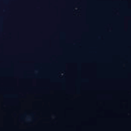
ONLINE MESSAGE
联系方式
留言应用名称：
客户留言
描述：
*
留言内容：
姓名：
性别：
男
女
手机：
电话：