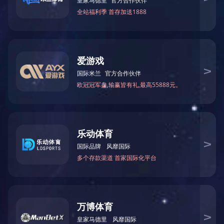
联系方式
客户留言
开云手机官方版页面登录入口
公司简介
荣誉资质
企业资质
企业专利
企业荣誉
企业业绩
市政工程业绩
公路工程业绩
开云手机官方版页面登录入
口-开云（中国）
水利工程业绩
房建工程业绩
业绩展示
开云手机官方版页面登录入口
开云手机官方版页面登录入口
业内动态
开云手机官方版页面登录入口-开云（中国）
联系方式
客户留言

开云手机官方版页面登录入口